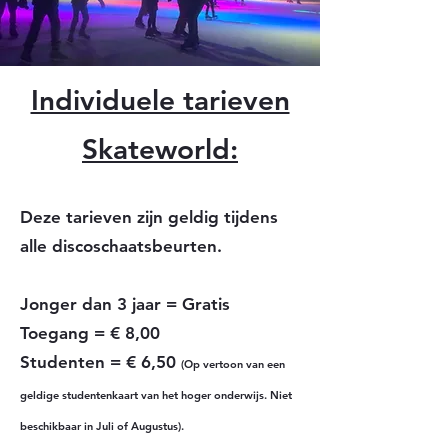
Individuele tarieven
Skateworld:
Deze tarieven zijn geldig ti
jdens
alle d
isco
schaatsbeur
ten.
Jonger da
n 3 jaar = Gratis
Toegang = € 8,00
Studenten = € 6,50
(Op vertoon v
an een
geldige student
enkaart van het hoger o
nderwijs. Niet
beschikbaar in Juli of Augustus).