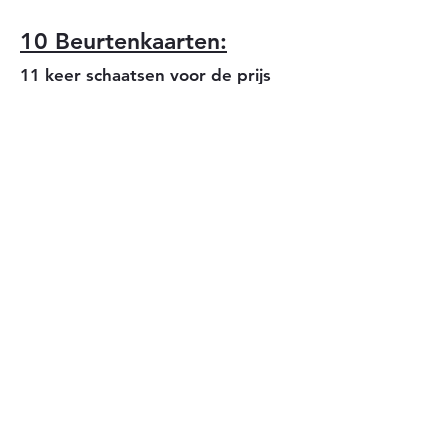
10 Beurtenkaa
r
ten:
11 keer schaatsen voor de prijs
van 10
!
Deze kaarten zijn niet
persoonsgebonden en zijn
onbeperkt geldig.
Voor alle leeftijden = € 80,00
Schaatshuur is niet inbegrepen.
Rolstoelgebruikers:
Het volledige gebouw is
toegankelijk met de rolstoel. Een
aangepast toilet is aanwezig.
Rolstoelgebruikers = € 8,00